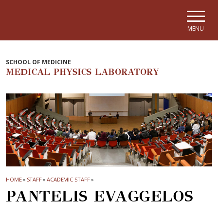
Skip to main navigation
Skip to main content
Skip to page footer
MENU
SCHOOL OF MEDICINE
MEDICAL PHYSICS LABORATORY
HOME
»
STAFF
»
ACADEMIC STAFF
»
PANTELIS EVAGGELOS